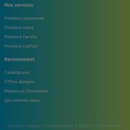
Nos services
Présence autonomie
Présence santé
Présence famille
Présence confort
Recrutement
Candidatures
Offres d’emploi
Métiers et formations
Qui sommes-nous
Mentions légales
|
Confidentialité & Cookies
|
Plan du site
|