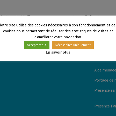
du 6 janvier 1978, vous pouvez exercer votre droit d’accès,
concernant. Vous pouvez exercer ce droit en nous envoyant un
Notre site utilise des cookies nécessaires à son fonctionnement et de
 de confidentialité
pour en savoir plus.
cookies nous permettant de réaliser des statistiques de visites et
d'améliorer votre navigation.
Accepter tout
Nécessaires uniquement
En savoir plus
Contact
Aide ménagè
Portage de 
Présence san
Présence Fam