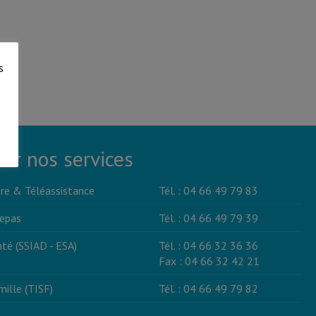
s
er nos services
re & Téléassistance
Tél. : 04 66 49 79 83
repas
Tél. : 04 66 49 79 39
té (SSIAD - ESA)
Tél. : 04 66 32 36 36
Fax : 04 66 32 42 21
ille (TISF)
Tél. : 04 66 49 79 82