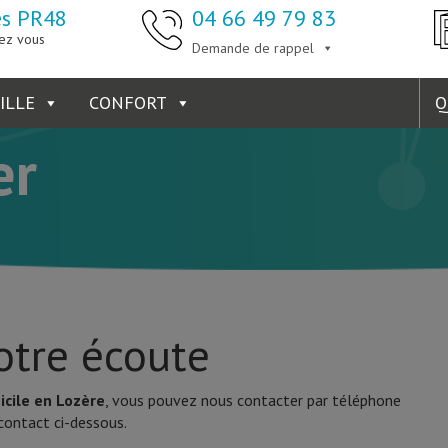
es PR48
04 66 49 79 83
ez vous
Demande de rappel
ILLE
CONFORT
Q
er
tre écoute
icile en Lozère
, vous pouvez nous contacter par téléphone
 contact ci-dessous.