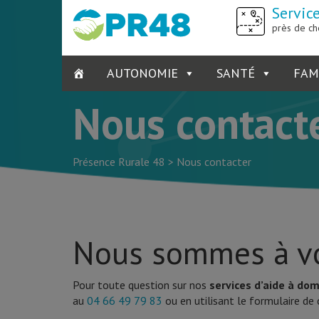
Servic
près de ch
AUTONOMIE
SANTÉ
FAM
Nous contact
Présence Rurale 48
>
Nous contacter
Nous sommes à vo
Pour toute question sur nos
services d’aide à dom
au
04 66 49 79 83
ou en utilisant le formulaire de