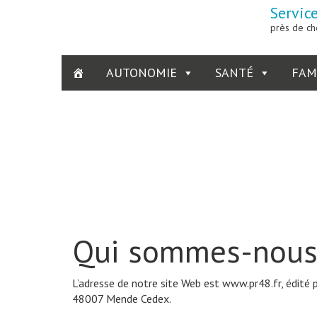
Servic
près de ch
AUTONOMIE
SANTÉ
FAM
Politique de 
Présence Rurale 48
>
Politique de confidentialité
Qui sommes-nous
L’adresse de notre site Web est www.pr48.fr, édité
48007 Mende Cedex.