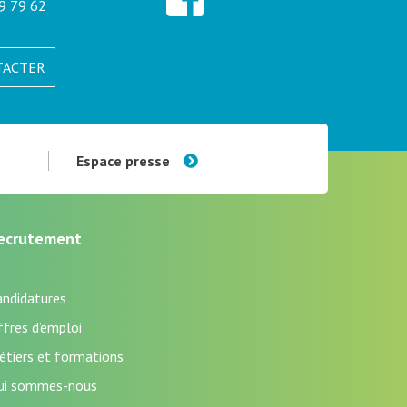
9 79 62
TACTER
Espace presse
ecrutement
andidatures
fres d’emploi
étiers et formations
ui sommes-nous