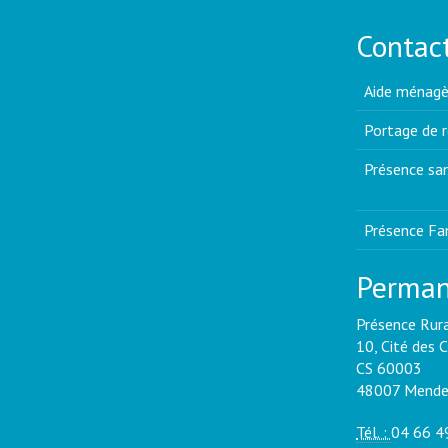
Contact
Aide ménagè
Portage de 
Présence san
Présence Fam
Perman
Présence Rur
10, Cité des 
CS 60003
48007 Mende
Tél. :
04 66 4