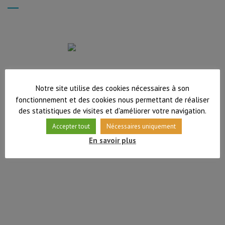
Notre site utilise des cookies nécessaires à son
Humains, compétents et proches des aides à domicile. A
fonctionnement et des cookies nous permettant de réaliser
l’écoute de tout…
Lire la suite
des statistiques de visites et d'améliorer votre navigation.
Accepter tout
Nécessaires uniquement
En savoir plus