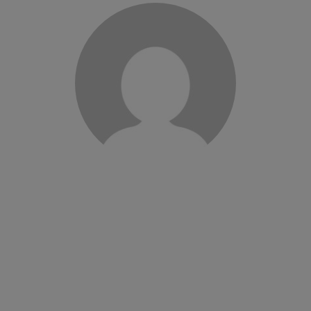
J’ai commencé en tant qu’aide à domicile en 2013, j’ai eu
la chance d’évoluer au sein de l’association PR48 vers…
Lire la suite
AURORE G
Assistante Planning