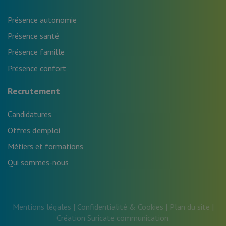
Présence autonomie
Présence santé
Présence famille
Présence confort
Recrutement
Candidatures
Offres d’emploi
Métiers et formations
Qui sommes-nous
Mentions légales
|
Confidentialité & Cookies
|
Plan du site
|
Création
Suricate communication
.