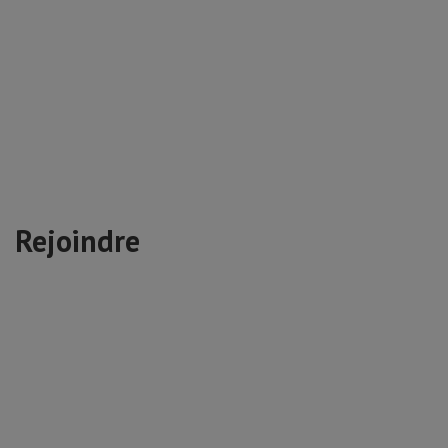
Rejoindre
Présence Rurale 48
Nous sommes toujours à la recherche
de collaborateurs motivés et partageant
nos valeurs.