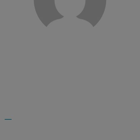
Ils m’ont fait confiance, m’ont aidé à avancer en
m’accompagnant vers la fonction d’auxiliaire de vie
sociale après une Validation…
Lire la suite
MYRIAM L.
Auxiliaire de Vie Sociale
Aurore G