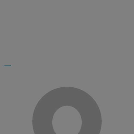
Notre structure offre à ses salariés de
nombreuses possibilités de formation
et d’évolution.
ESPACE RECRUTEMENT
Joël T, Livreur de repas