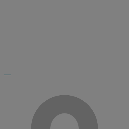
Salariée depuis 14 ans sur le secteur de Villefort, je suis
livreur de repas et aide à domicile, mon travail…
Lire la
suite
NATHALIE D
Livreur de repas
Myriam L.