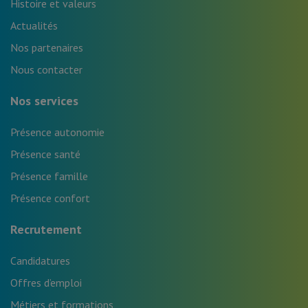
Histoire et valeurs
Actualités
Nos partenaires
Nous contacter
Nos services
Présence autonomie
Présence santé
Présence famille
Présence confort
Recrutement
Candidatures
Offres d’emploi
Métiers et formations