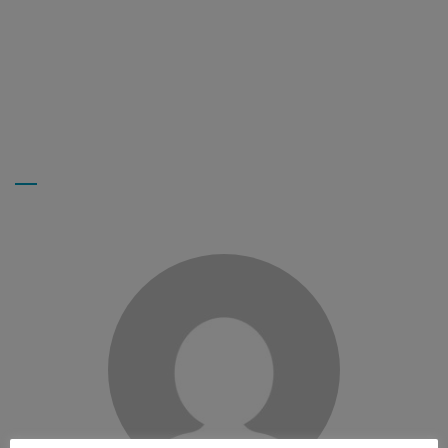
NADIA B.
Employée à domicile
Myriam L.