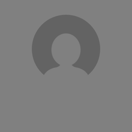
Salarié depuis 10 ans, sur le secteur de Marvejols. C’est
pour moi un complément d’activité. Les bénéficiaires sont
rassurés de…
Lire la suite