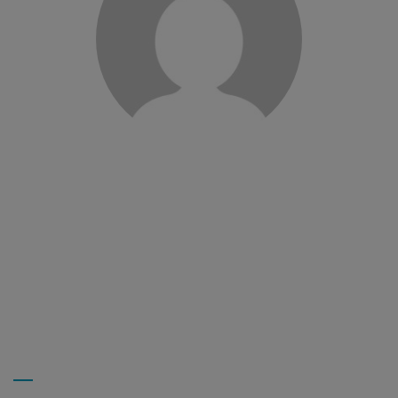
J’ai commencé en tant qu’aide à domicile en 2013, j’ai eu
la chance d’évoluer au sein de l’association PR48 vers…
Lire la suite
AURORE G
Assistante Planning
Joël T, Livreur de repas