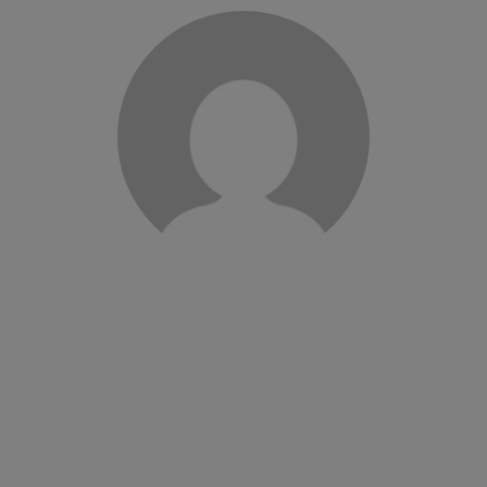
Salariée depuis 14 ans sur le secteur de Villefort, je suis
livreur de repas et aide à domicile, mon travail…
Lire la
suite
NATHALIE D
Livreur de repas