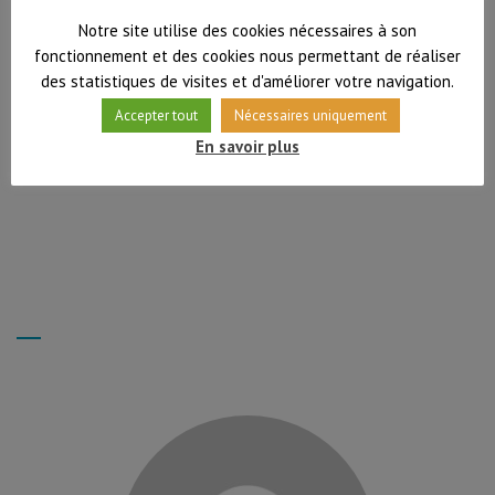
Notre site utilise des cookies nécessaires à son
fonctionnement et des cookies nous permettant de réaliser
des statistiques de visites et d'améliorer votre navigation.
Accepter tout
Nécessaires uniquement
Ils m’ont fait confiance, m’ont aidé à avancer en
En savoir plus
m’accompagnant vers la fonction d’auxiliaire de vie
sociale après une Validation…
Lire la suite
MYRIAM L.
Auxiliaire de Vie Sociale
Aurore G